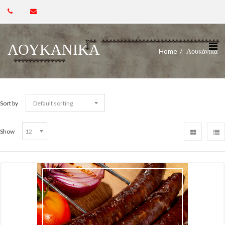
ΛΟΥΚΆΝΙΚΑ
Home
Λουκάνικα
Sort by
Show