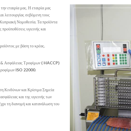
την εταιρία μας. Η εταιρία μας
αι λειτουργίας σεβόμενη τους
η Κυπριακή Νομοθεσία. Τα προϊόντα
ς προϋποθέσεις υγιεινής και
οϊόντος με βάση το κρέας.
ς & Ασφάλειας Τροφίμων
( HACCP)
 τροφίμων
ISO 22000
.
ση Κινδύνων και Κρίσιμα Σημεία
ασφάλειας και της υγιεινής των
έχρι τη διανομή και κατανάλωση του