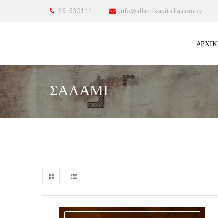
25-530111
info@allantikapitsilia.com.cy
ΑΡΧΙΚ
ΣΑΛΆΜΙ