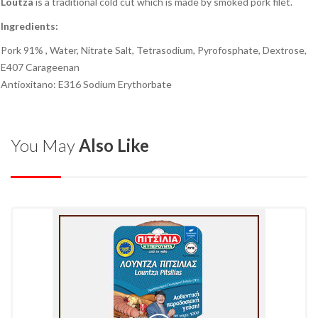
Loutza
is a traditional cold cut which is made by smoked pork filet.
Ingredients:
Pork 91% , Water, Nitrate Salt, Tetrasodium, Pyrofosphate, Dextrose,
E407 Carageenan
Antioxitano: E316 Sodium Erythorbate
You May
Also Like