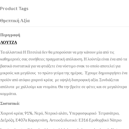
Product Tags
Θρεπτική Αξία
Περιγραφή
ΛΟΥΤΖΑ
Τα αλλαντικά Η Πιτσιλιά δεν θα μπορούσαν να μην κάνουν μία από τις
καθημερινές σας συνήθειες πραγματική απόλαυση. Η λούντζα είναι ένα από τα
βασικά συστατικά για να φτιάξετε ένα νόστιμο σνακ το οποίο αποτελεί για
μικρούς και μεγάλους το πρώτο γεύμα της ημέρας. Έχουμε δημιουργήσει ένα
προϊόν από ατόφιο χοιρινό κρέας με υψηλή διατροφική αξία. Συνδιάζεται
απόλυτα με χαλλούμι και ντομάτα. Θα την βρείτε σε φέτες και σε μεγαλύτερα
κομμάτια.
Συστατικά:
Χοιρινό κρέας 91%, Νερό, Νιτρικό αλάτι, Υπερφοσφωρικό Τετρανάτριο,
Δεξρόζη, Ε407α Καραγενάνη, Αντιοοξειδωτικό: Ε316 Ερυθορβικό Νάτριο