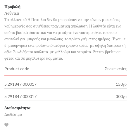
Προβολή:
Λούντζα
Τα αλλαντικά Η Πιτσιλιά δεν θα μπορούσαν να μην κάνουν μία από τις
καθημερινές σας συνήθειες πραγματική απόλαυση. Η λούντζα είναι ένα
από τα βασικά συστατικά για να φτιάξετε ένα νόστιμο σνακ το οποίο
αποτελεί για μικρούς και μεγάλους το πρώτο γεύμα της ημέρας. Έχουμε
δημιουργήσει ένα προϊόν από ατόφιο χοιρινό κρέας με υψηλή διατροφική
αξία. Συνδιάζεται απόλυτα με χαλλούμι και ντομάτα. Θα την βρείτε σε
φέτες και σε μεγαλύτερα κομμάτια.
Product code
Συσκευασίες
5 291847 000017
150γρ
5 291847 000017
300γρ
Διαθεσιμότητα:
Διαθέσιμο